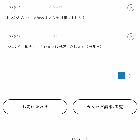
2026.5.21
よみもの
まつかんのNo. 1を決める大会を開催しました！
2026.5.18
イベント
5/23 ふくい地酒コレクションに出店いたします（福井市）
投
1
稿
の
お問い合わせ
カタログ請求/閲覧
ペ
ー
ジ
Online Store